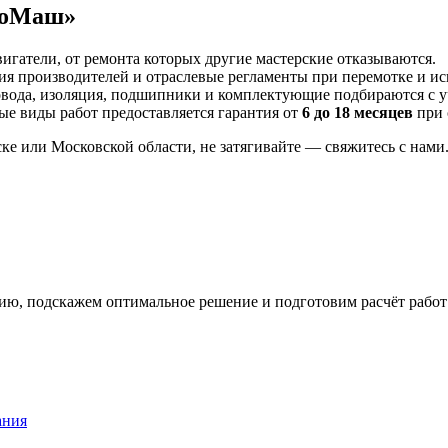
троМаш»
игатели, от ремонта которых другие мастерские отказываются.
я производителей и отраслевые регламенты при перемотке и ис
ода, изоляция, подшипники и комплектующие подбираются с уч
е виды работ предоставляется гарантия от
6 до 18 месяцев
при 
нске или Московской области, не затягивайте — свяжитесь с н
ю, подскажем оптимальное решение и подготовим расчёт работ
ания