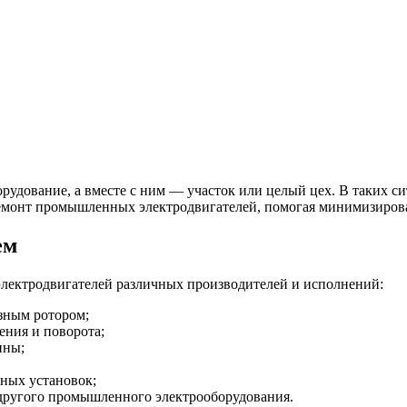
орудование, а вместе с ним — участок или целый цех. В таких си
монт промышленных электродвигателей, помогая минимизировать
ем
ектродвигателей различных производителей и исполнений:
зным ротором;
ения и поворота;
ины;
рных установок;
 другого промышленного электрооборудования.